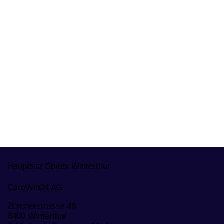
Hauptsitz Spitex Winterthur
CareWin24 AG
Zürcherstrasse 46
8400 Winterthur